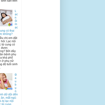
i sinh sản trên
L
ạc
n
ội
m
ạc
cung có thai
ợc không?
ều chị em đặt
 hỏi: Lạc nội
 tử cung có
i được
ng? Bởi đây
căn bệnh phụ
a khá phổ
n ở phụ nữ
ng độ tuổi sinh
.
Đ
a
u
b
ụ
n
inh dữ dội đến
 ăn, mất ngủ:
 bị lạc nội
 tử cung