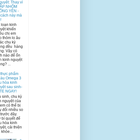
guyệt: Thay vì
ẤP NHỔM
ÔNG YÊN -
 cách này mà
!
 loạn kinh
yệt khiến
ều chị em
p thỏm lo âu
các chu kỳ
ông đều hàng
ng. Vậy có
h nào để ổn
h kinh nguyệt
ng? ...
 thực phẩm
iàu Omega 3
u hòa kinh
yệt sau sinh-
TE NGAY!
 sinh, chu kỳ
h nguyệt của
 em có thể bị
y đổi nhiều so
 trước đây.
 bí quyết để
u hòa kinh
yệt, cải thiện
 khỏe...