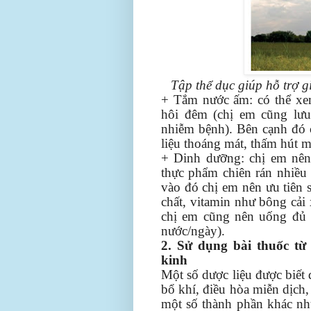
Tập thể dục giúp hỗ trợ g
+ Tắm nước ấm: có thể xe
hôi đêm (chị em cũng lư
nhiễm bệnh). Bên cạnh đó 
liệu thoáng mát, thấm hút m
+ Dinh dưỡng: chị em nên
thực phẩm chiên rán nhiều
vào đó chị em nên ưu tiên 
chất, vitamin như bông cải 
chị em cũng nên uống đủ n
nước/ngày).
2. Sử dụng bài thuốc từ 
kinh
Một số dược liệu được biết 
bổ khí, điều hòa miễn dịch
một số thành phần khác nh