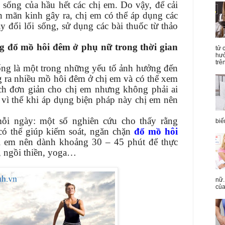
 sống của hầu hết các chị em.
Do vậy, để cải
ền mãn kinh gây ra, chị em có thể áp dụng các
y đổi lối sống, sử dụng các bài thuốc từ thảo
g đổ mồ hôi đêm ở phụ nữ trong thời gian
tử 
hưở
trên
sống là một trong những yếu tố ảnh hưởng đến
ng ra nhiều mồ hôi đêm ở chị em và có thể xem
ch đơn giản cho chị em nhưng không phải ai
 vì thế khi áp dụng biện pháp này chị em nên
ỗi ngày: một số nghiên cứu cho thấy rằng
biế
có thể giúp kiểm soát, ngăn chặn
đổ mồ hôi
hị em nên dành khoảng 30 – 45 phút để thực
c, ngồi thiền, yoga…
nữ.
của