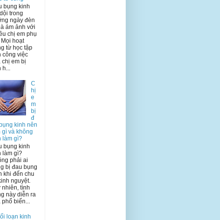
 bụng kinh
dội trong
ững ngày đèn
là ám ảnh với
ều chị em phụ
 Mọi hoạt
g từ học tập
 công việc
 chị em bị
 h...
C
hị
e
m
bị
đ
bụng kinh nên
 gì và không
 làm gì?
 bụng kinh
 làm gì?
ng phải ai
g bị đau bụng
h khi đến chu
kinh nguyệt.
 nhiên, tình
ng này diễn ra
 phổ biến...
ối loạn kinh