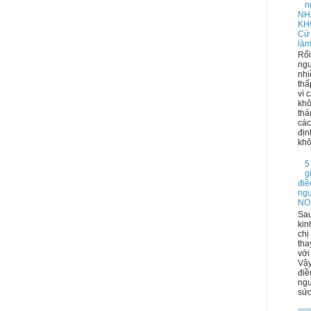
n
NH
KH
Cứ
làm
Rối
ngu
nhi
thấ
vì 
kh
thá
các
địn
khô
5
g
điề
ngu
NO
Sau
kin
chị
tha
với
Vậy
điề
ngu
sức