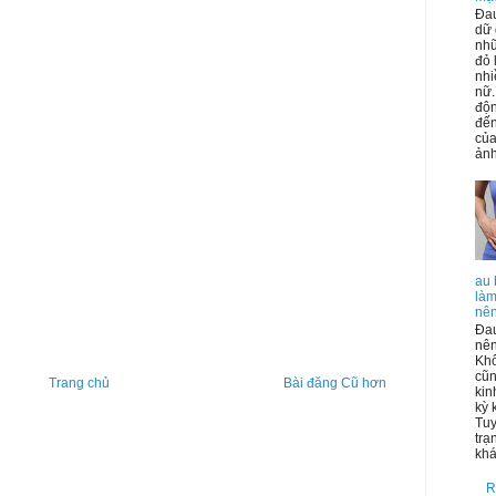
Đau
dữ 
nh
đỏ 
nhi
nữ.
độn
đến
của
ảnh
au 
làm
nên
Đau
nên
Khô
cũn
Trang chủ
Bài đăng Cũ hơn
kin
kỳ 
Tuy
trạ
khá
R