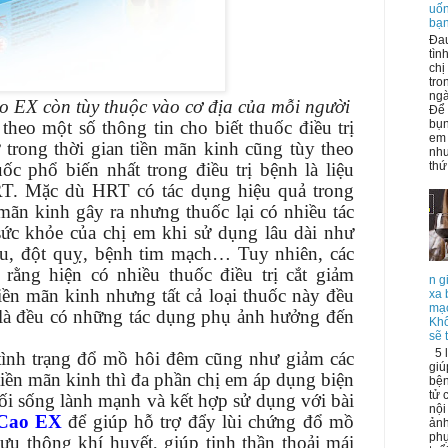
uốn
bạ
Đau
tìn
chị
tro
ngà
 EX còn tùy thuộc vào cơ địa của mỗi người
Để
bụn
 theo một số thông tin cho biết thuốc điều trị
em 
trong thời gian tiền mãn kinh cũng tùy theo
như
thứ.
c phổ biến nhất trong điều trị bệnh là liệu
T. Mặc dù HRT có tác dụng hiệu quả trong
 mãn kinh gây ra nhưng thuốc lại có nhiều tác
c khỏe của chị em khi sử dụng lâu dài như
u, đột quỵ, bệnh tim mạch… Tuy nhiên, các
rằng hiện có nhiều thuốc điều trị cắt giảm
n g
ền mãn kinh nhưng tất cả loại thuốc này đều
xa 
mạc
là đều có những tác dụng phụ ảnh hưởng đến
Kh
sẽ 
5 l
 tình trạng đổ mồ hôi đêm cũng như giảm các
giú
 tiền mãn kinh thì đa phần chị em áp dụng biện
bện
tử 
lối sống lành mạnh và kết hợp sử dụng với bài
nội
Cao EX
để giúp hỗ trợ đẩy lùi chứng đổ mồ
ảnh
phụ
ưu thông khí huyết, giúp tinh thần thoải mái