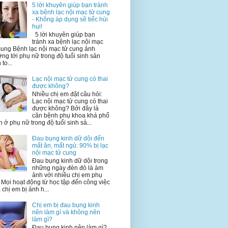
5 lời khuyên giúp bạn tránh
xa bệnh lạc nội mạc tử cung
- Không áp dụng sẽ tiếc hùi
hụi!
5 lời khuyên giúp bạn
tránh xa bệnh lạc nội mạc
cung Bệnh lạc nội mạc tử cung ảnh
ng tới phụ nữ trong độ tuổi sinh sản
 to...
Lạc nội mạc tử cung có thai
được không?
Nhiều chị em đặt câu hỏi:
Lạc nội mạc tử cung có thai
được không? Bởi đây là
căn bệnh phụ khoa khá phổ
n ở phụ nữ trong độ tuổi sinh sả...
Đau bụng kinh dữ dội đến
mất ăn, mất ngủ: 90% bị lạc
nội mạc tử cung
Đau bụng kinh dữ dội trong
những ngày đèn đỏ là ám
ảnh với nhiều chị em phụ
 Mọi hoạt động từ học tập đến công việc
 chị em bị ảnh h...
Chị em bị đau bụng kinh
nên làm gì và không nên
làm gì?
Đau bụng kinh nên làm gì?