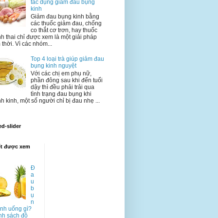
tác dụng giảm đau bụng
kinh
Giảm đau bụng kinh bằng
các thuốc giảm đau, chống
co thắt cơ trơn, hay thuốc
nh thai chỉ được xem là một giải pháp
 thời. Vì các nhóm...
Top 4 loại trà giúp giảm đau
bụng kinh nguyệt
Với các chị em phụ nữ,
phần đông sau khi đến tuổi
dậy thì đều phải trải qua
tình trạng đau bụng khi
h kinh, một số người chỉ bị đau nhẹ ...
ed-slider
ết được xem
Đ
a
u
b
ụ
n
inh uống gì?
h sách đồ