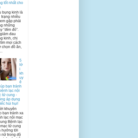
g tốt nhất cho
n
 bụng kinh là
h trạng nhiều
 em gặp phải
ng những
y “đèn đỏ”.
 giảm đau
g kinh, chị
tìm mọi cách
 chọn đồ ăn,
..
5
lờ
i
kh
uy
ê
iúp bạn tránh
bệnh lạc nội
 tử cung -
ông áp dụng
tiếc hùi hụi!
ời khuyên
p bạn tránh xa
h lạc nội mạc
cung Bệnh lạc
 mạc tử cung
 hưởng tới
 nữ trong độ