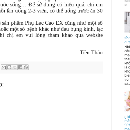
tuổ
cuộc sống… Để sử dụng có hiệu quả, chị em
to...
ỗi lần uống 2-3 viên, có thể uống trước ăn 30
ề sản phẩm Phụ Lạc Cao EX cũng như một số
 hoặc một số bệnh khác như đau bụng kinh, lạc
hì chị em vui lòng tham khảo qua website
tử 
đư
Nhi
câu
Tiền Thảo
mạc
tha
khô
là 
kho
biế
tro
o:
sả..
g k
mất
90%
mạc