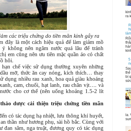
kin
ra 
R
N
làm
iảm các triệu chứng do tiền mãn kinh gây ra
Rối
m đây là một cách hiệu quả để làm giảm mồ
thấ
hàn
u ý không nên ngâm nước quá lâu để tránh
kin
chị em cũng nên ưu tiên mặc quần áo có chất
ồ hôi.
5
n
 hạn chế việc sử dụng thường xuyên những
Sau
 dầu mỡ, thức ăn cay nóng, kích thích… thay
thể
bí 
sử dụng nhiều rau xanh, hoa quả giàu khoáng
sức
xanh, cam, chuối, hạt lanh, rau chân vịt…. và
ước cho cơ thể (nên uống khoảng 1.5-2 lít
thảo dược cải thiện triệu chứng tiền mãn
đến có tác dụng hạ nhiệt, lưu thông khí huyết,
la.
sun
, an thần như hương phụ, sài hồ bắc. Cùng với
ư đan sâm, nga truật, đương quy có tác dụng