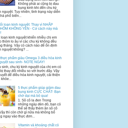
Không phải ai cũng bị đau
bụng kinh khi đến chu kỳ
h nguyệt. Tuy nhiên, tình trạng này diễn
khá phổ biến...
ối loạn kinh nguyệt: Thay vì NHẤP
HỔM KHÔNG YÊN - Cứ cách này mà
!
 loạn kinh nguyệt khiến nhiều chị em
p thỏm lo âu vì các chu kỳ không đều
g tháng. Vậy có cách nào để ổn định
h nguyệt không? ...
 thực phẩm giàu Omega 3 điều hòa kinh
guyệt sau sinh- NOTE NGAY!
 sinh, chu kỳ kinh nguyệt của chị em có
 bị thay đổi nhiều so với trước đây. Vậy
quyết để điều hòa kinh nguyệt, cải thiện
 khỏe...
5 thực phẩm giúp giảm đau
bụng kinh CỰC CHẤT- Bạn
chớ dại mà bỏ qua!
1. Sô cô la đen Trong
những ngày đèn đỏ, bạn có
thể sẽ thấy thèm ăn sô cô
 Vậy thì còn chờ gì nữa mà không bổ
g ngay vào thực đơn...
Vitamin và khoáng chất có