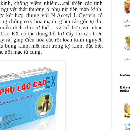
kinh, chống viêm nhiễm…cải thiện các tình
h nguyệt thất thường ở phụ nữ tiền mãn kinh.
c kết hợp chung với N-Acetyl L-Cystein có
ăng chống oxy hóa mạnh, giảm các gốc tự do,
trá
tạm
miễn dịch cho cơ thể… và kết hợp với nhau
Cao EX có tác dụng hỗ trợ đẩy lùi các triệu
y ra, giúp điều hòa các rối loạn kinh nguyệt,
au bụng kinh, mệt mỏi trong kỳ kinh, đặc biệt
ạc nội mạc tử cung.
hàn
featur
Bài vi
nhiều
g k
Dan