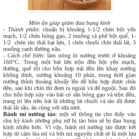
Món ăn giúp giảm đau bụng kinh
-
Thành phần
: chuẩn bị khoảng 1-1/2 chén bột yến
mạch, 1/2 chén bỏng gạo, 2 muỗng cà phê bột quế, 1-
1/2 chén táo thái hạt lựu, 1 chén chuối chín thái lát, 3
muỗng canh đường nâu.
-
Cách chế biến
: làm nóng lò nướng trước ở khoảng
160°C. Trong một bát lớn trộn đều bột yến mạch,
đường, quế rồi cho hỗn hợp trải đều lên khay nướng
không dính, nướng khoảng 10 phút, trong thời gian
nướng thỉnh thoảng khuấy lên để hỗn hợp được chín
đều, sau khi chín thì đem ra ngoài và để nguội. Sau đó
cho hỗn hợp này vào bát có sẵn bỏng gạo và trộn đều,
trang trí lên trên bát là những lát chuối và táo đã được
thái lát sẵn, ăn cùng với sữa tươi.
Bánh mì nướng táo
: một số thông tin cho thấy vào
chu kỳ kinh những phụ nữ bị táo bón sẽ bị đau bụng
kinh nhiều hơn. Vì vậy, bánh mì nướng táo được kết
hợp từ cám lúa mì và bột mì nguyên chất sẽ là một lựa