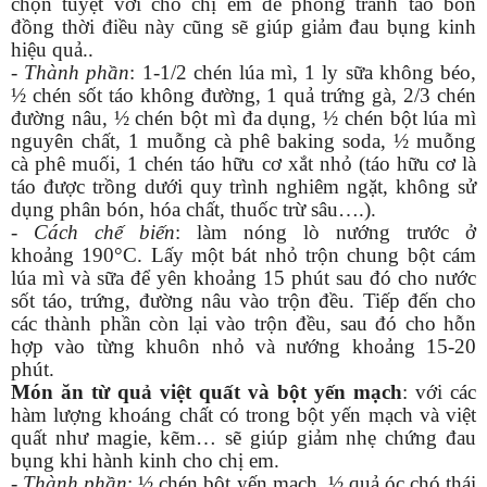
chọn tuyệt vời cho chị em để phòng tránh táo bón
đồng thời điều này cũng sẽ giúp giảm đau bụng kinh
hiệu quả..
-
Thành phần
: 1-1/2 chén lúa mì, 1 ly sữa không béo,
½ chén sốt táo không đường, 1 quả trứng gà, 2/3 chén
đường nâu, ½ chén bột mì đa dụng, ½ chén bột lúa mì
nguyên chất, 1 muỗng cà phê baking soda, ½ muỗng
cà phê muối, 1 chén táo hữu cơ xắt nhỏ (táo hữu cơ là
táo được trồng dưới quy trình nghiêm ngặt, không sử
dụng phân bón, hóa chất, thuốc trừ sâu….).
-
Cách chế biến
: làm nóng lò nướng trước ở
khoảng 190°C. Lấy một bát nhỏ trộn chung bột cám
lúa mì và sữa để yên khoảng 15 phút sau đó cho nước
sốt táo, trứng, đường nâu vào trộn đều. Tiếp đến cho
các thành phần còn lại vào trộn đều, sau đó cho hỗn
hợp vào từng khuôn nhỏ và nướng khoảng 15-20
phút.
Món ăn từ quả việt quất và bột yến mạch
: với các
hàm lượng khoáng chất có trong bột yến mạch và việt
quất như magie, kẽm… sẽ giúp giảm nhẹ chứng đau
bụng khi hành kinh cho chị em.
-
Thành phần
: ½ chén bột yến mạch, ½ quả óc chó thái