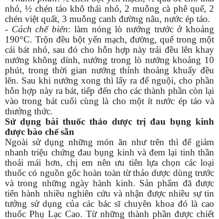
nhỏ, ½ chén táo khô thái nhỏ, 2 muỗng cà phê quế, 2
chén việt quất, 3 muỗng canh đường nâu, nước ép táo.
-
Cách chế biến
: làm nóng lò nướng trước ở khoảng
190°C. Trộn đều bột yến mạch, đường, quế trong một
cái bát nhỏ, sau đó cho hỗn hợp này trải đều lên khay
nướng không dính, nướng trong lò nướng khoảng 10
phút, trong thời gian nướng thỉnh thoảng khuấy đều
lên. Sau khi nướng xong thì lấy ra để nguội, cho phần
hỗn hợp này ra bát, tiếp đến cho các thành phần còn lại
vào trong bát cuối cùng là cho một ít nước ép táo và
thưởng thức.
Sử dụng bài thuốc thảo dược trị đau bụng kinh
được bào chế sẵn
Ngoài sử dụng những món ăn như trên thì để giảm
nhanh triệu chứng đau bụng kinh và đem lại tinh thần
thoải mái hơn, chị em nên ưu tiên lựa chọn các loại
thuốc có nguồn gốc hoàn toàn từ thảo dược dùng trước
và trong những ngày hành kinh. Sản phẩm đã được
tiến hành nhiều nghiên cứu và nhận được nhiều sự tin
tưởng sử dụng của các bác sĩ chuyên khoa đó là cao
thuốc Phụ Lạc Cao. Từ những thành phần được chiết