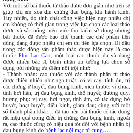
Với một số bài thuốc từ thảo dược đơn giản như trên sẽ
giúp chị em xoa dịu chứng đau bụng khi hành kinh.
Tuy nhiên, do tính chất công việc hiện nay nhiều chị
em không có thời gian trong việc lựa chọn các loại thảo
dược và sắc uống, nên việc tìm kiếm sử dụng những
bài thuốc đã được bào chế thành các chế phẩm tiện
dùng đang được nhiều chị em ưu tiên lựa chọn. Đi đầu
trong các dòng sản phẩm thảo dược hiện nay là cao
thuốc
Phụ Lạc Cao
, một loại cao thuốc đã và đang
được nhiều bác sĩ, bệnh nhân tin tưởng lựa chọn sử
dụng bởi những ưu điểm nổi trội như:
- Thành phần: cao thuốc với các thành phần từ thảo
dược thiên nhiên như nga truật: có vị cay, tính ôn, trị
các chứng ứ huyết, đau bụng kinh; xích thược: vị chua,
tính hơi hàn, trị đau bụng kinh, thổ huyết; đương quy,
hương phụ: vị cay, hơi ngọt, tính ấm, có tác dụng bổ
huyết, hoạt huyết, điều kinh, giảm đau; cùng với một
số thành phần khác… đã tạo nên bài thuốc có tác dụng
rất hiệu quả trong điều trị chứng đau bụng kinh, ngoài
ra, cao thuốc cũng có hiệu quả tốt đối với bệnh nhân bị
đau bụng kinh do
bệnh lạc nội mạc tử cung
….