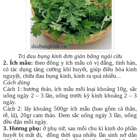
Trị đau bụng kinh đơn giản bằng ngải cứu
2. Ích mẫu:
theo đông y ích mẫu có vị đắng, tính hàn,
có tác dụng tăng cường khí huyết, giúp điều hòa kinh
nguyệt, chữa đau bụng kinh, kinh ra quá nhiều...
Cách dùng
Cách 1: hương thảo, ích mẫu mỗi loại khoảng 10g, sắc
uống ngày 2 – 3 lần, uống trước kỳ kinh khoảng 2 – 3
ngày.
Cách 2: lấy khoảng 500gr ích mẫu (bao gồm cả thân,
rễ, lá), 20gr cam thảo. Đem sắc uống ngày 3 lần, uống
đều đặn mỗi ngày.
3. Hương phụ:
ở phụ nữ, sau mỗi chu kì kinh do phần
huyết bị mất đi, đồng thời qua nhiều lần sinh nở dẫn