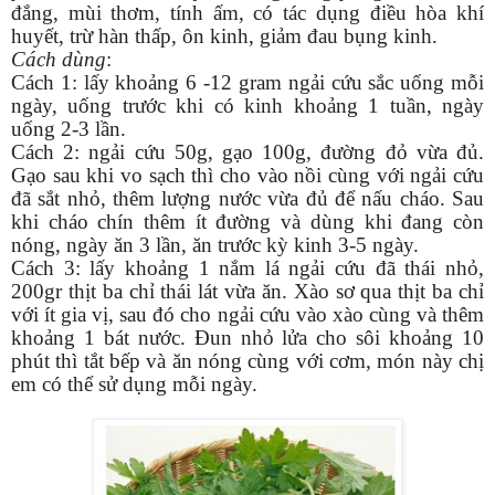
đắng, mùi thơm, tính ấm, có tác dụng điều hòa khí
huyết, trừ hàn thấp, ôn kinh, giảm đau bụng kinh.
Cách dùng
:
Cách 1: lấy khoảng 6 -12 gram ngải cứu sắc uống mỗi
ngày, uống trước khi có kinh khoảng 1 tuần, ngày
uống 2-3 lần.
Cách 2: ngải cứu 50g, gạo 100g, đường đỏ vừa đủ.
Gạo sau khi vo sạch thì cho vào nồi cùng với ngải cứu
đã sắt nhỏ, thêm lượng nước vừa đủ để nấu cháo. Sau
khi cháo chín thêm ít đường và dùng khi đang còn
nóng, ngày ăn 3 lần, ăn trước kỳ kinh 3-5 ngày.
Cách 3: lấy khoảng 1 nắm lá ngải cứu đã thái nhỏ,
200gr thịt ba chỉ thái lát vừa ăn. Xào sơ qua thịt ba chỉ
với ít gia vị, sau đó cho ngải cứu vào xào cùng và thêm
khoảng 1 bát nước. Đun nhỏ lửa cho sôi khoảng 10
phút thì tắt bếp và ăn nóng cùng với cơm, món này chị
em có thể sử dụng mỗi ngày.