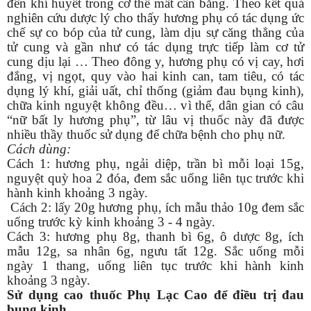
đến khí huyết trong cơ thể mất cân bằng. Theo kết quả
nghiên cứu dược lý cho thấy hương phụ có tác dụng ức
chế sự co bóp của tử cung, làm dịu sự căng thẳng của
tử cung và gần như có tác dụng trực tiếp làm cơ tử
cung dịu lại … Theo đông y, hương phụ có vị cay, hơi
đắng, vị ngọt, quy vào hai kinh can, tam tiêu, có tác
dụng lý khí, giải uất, chỉ thống (giảm đau bụng kinh),
chữa kinh nguyệt không đều… vì thế, dân gian có câu
“nữ bất ly hương phụ”, từ lâu vị thuốc này đã được
nhiều thầy thuốc sử dụng để chữa bệnh cho phụ nữ.
Cách dùng:
Cách 1: hương phụ, ngải diệp, trần bì mỗi loại 15g,
nguyệt quỳ hoa 2 đóa, đem sắc uống liên tục trước khi
hành kinh khoảng 3 ngày.
Cách 2: lấy 20g hương phụ, ích mẫu thảo 10g đem sắc
uống trước kỳ kinh khoảng 3 - 4 ngày.
Cách 3: hương phụ 8g, thanh bì 6g, ô dược 8g, ích
mẫu 12g, sa nhân 6g, ngưu tất 12g. Sắc uống mỗi
ngày 1 thang, uống liên tục trước khi hành kinh
khoảng 3 ngày.
Sử dụng cao thuốc Phụ Lạc Cao để điều trị đau
bụng kinh