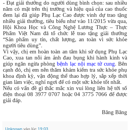
- Đạt giải thưởng do người dùng bình chọn: sau nhiều
năm có mặt trên thị trường và hiệu quả của cao thuốc
đem lại đã giúp Phụ Lạc Cao được vinh dự trao tặng
nhiều giải thưởng, tiêu biểu như vào 11/2015 vừa qua,
Hội Khoa Học và Công Nghệ Lương Thực – Thực
Phẩm Việt Nam đã tổ chức lễ trao tặng giải thưởng
“Sản phẩm uy tín, chất lượng, an toàn vì sức khỏe
người tiêu dùng”.
Vì vậy, chị em hoàn toàn an tâm khi sử dụng Phụ Lạc
Cao, xua tan nỗi ám ảnh đau bụng khi hành kinh và
giúp ngăn ngừa phòng
bệnh lạc nội mạc tử cung
. Bên
cạnh đó, chị em nên thăm khám kiểm tra sức khỏe phụ
khoa định kỳ, vận động thể thao hợp lý, sắp xếp thời
gian làm việc, nghỉ ngơi để có một sức khỏe tốt nhất.
Nếu có vấn đề gì thắc mắc xin vui lòng liên hệ tới số
điện thoại 08 3977 0707 hoặc 04 3775 7066 để được
giải đáp.
Băng Băng
Unknown
vào lúc
19:03