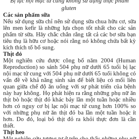
Bị lạc nội mạc tử cung không sử dụng thực phẩm
gluten
Các sản phẩm sữa
Nếu sử dụng sữa chỉ nên sử dụng sữa chua hữu cơ, sữa
lên men kefir là những lựa chọn tốt nhất cho các sản
phẩm từ sữa. Hãy chắc chắn rằng tất cả các bơ sữa bạn
tiêu thụ là hữu cơ hoặc nói rằng nó không chứa bất kỳ
kích thích tố bổ sung.
Thịt đỏ
Một nghiên cứu được công bố năm 2004 (Human
Reproduction) so sánh 504 phụ nữ dưới 65 tuổi bị lạc
nội mạc tử cung với 504 phụ nữ dưới 65 tuổi không có
vấn đề về khả năng sinh sản để biết liệu có mối liên
quan giữa chế độ ăn uống với sự phát triển của bệnh
này hay không. Họ phát hiện ra rằng những phụ nữ ăn
thịt bò hoặc thịt đỏ khác bảy lần một tuần hoặc nhiều
hơn có nguy cơ bị lạc nội mạc tử cung hơn 100% so
với những phụ nữ ăn thịt đỏ ba lần một tuần hoặc ít
hơn. Do đó, loại bỏ thịt đỏ ra khỏi thực đơn là cần
thiết.
Thịt heo
Một nghiên cứu tương tự ở trên cho thấy những phụ nữ