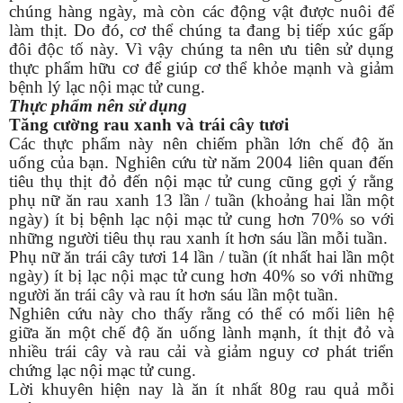
chúng hàng ngày, mà còn các động vật được nuôi để
làm thịt. Do đó, cơ thể chúng ta đang bị tiếp xúc gấp
đôi độc tố này. Vì vậy chúng ta nên ưu tiên sử dụng
thực phẩm hữu cơ để giúp cơ thể khỏe mạnh và giảm
bệnh lý lạc nội mạc tử cung.
Thực phẩm nên sử dụng
Tăng cường rau xanh và trái cây tươi
Các thực phẩm này nên chiếm phần lớn chế độ ăn
uống của bạn. Nghiên cứu từ năm 2004 liên quan đến
tiêu thụ thịt đỏ đến nội mạc tử cung cũng gợi ý rằng
phụ nữ ăn rau xanh 13 lần / tuần (khoảng hai lần một
ngày) ít bị bệnh lạc nội mạc tử cung hơn 70% so với
những người tiêu thụ rau xanh ít hơn sáu lần mỗi tuần.
Phụ nữ ăn trái cây tươi 14 lần / tuần (ít nhất hai lần một
ngày) ít bị lạc nội mạc tử cung hơn 40% so với những
người ăn trái cây và rau ít hơn sáu lần một tuần.
Nghiên cứu này cho thấy rằng có thể có mối liên hệ
giữa ăn một chế độ ăn uống lành mạnh, ít thịt đỏ và
nhiều trái cây và rau cải và giảm nguy cơ phát triển
chứng lạc nội mạc tử cung.
Lời khuyên hiện nay là ăn ít nhất 80g rau quả mỗi