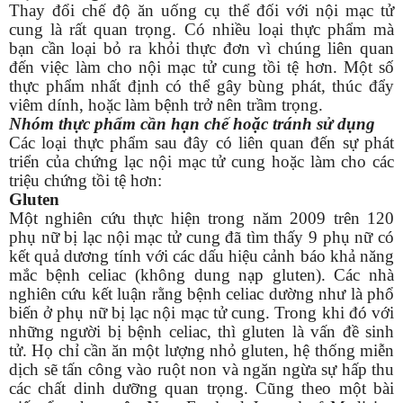
Thay đổi chế độ ăn uống cụ thể đối với nội mạc tử
cung là rất quan trọng. Có nhiều loại thực phẩm mà
bạn cần loại bỏ ra khỏi thực đơn vì chúng liên quan
đến việc làm cho nội mạc tử cung tồi tệ hơn. Một số
thực phẩm nhất định có thể gây bùng phát, thúc đẩy
viêm dính, hoặc làm bệnh trở nên trầm trọng.
Nhóm thực phẩm cần hạn chế hoặc tránh sử dụng
Các loại thực phẩm sau đây có liên quan đến sự phát
triển của chứng lạc nội mạc tử cung hoặc làm cho các
triệu chứng tồi tệ hơn:
Gluten
Một nghiên cứu thực hiện trong năm 2009 trên 120
phụ nữ bị lạc nội mạc tử cung đã tìm thấy 9 phụ nữ có
kết quả dương tính với các dấu hiệu cảnh báo khả năng
mắc bệnh celiac (không dung nạp gluten). Các nhà
nghiên cứu kết luận rằng bệnh celiac dường như là phổ
biến ở phụ nữ bị lạc nội mạc tử cung. Trong khi đó với
những người bị bệnh celiac, thì gluten là vấn đề sinh
tử. Họ chỉ cần ăn một lượng nhỏ gluten, hệ thống miễn
dịch sẽ tấn công vào ruột non và ngăn ngừa sự hấp thu
các chất dinh dưỡng quan trọng. Cũng theo một bài