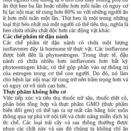
ăn thịt heo ba lần hoặc nhiều hơn mỗi tuần có nguy cơ
bị lạc nội mạc tử cung hơn 80% so với những người ăn
ít hơn mỗi tuần một lần. Thịt heo là một trong những
loại thịt béo nhất mà một người có thể tiêu thụ, nghĩa là
heo chứa nhiều chất độc hơn các động vật khác.
Các chế phẩm từ đậu nành
Các chế phẩm từ đậu nành có chứa một lượng
isoflavones đây là hormone từ thực vật. Các isoflavone
được biết đến là phytoestrogen. Trong thực tế, đậu
nành có chứa nhiều hơn isoflavones hơn bất kỳ
phytoestrogen khác, có thể góp phần vào sự thống trị
của estrogen trong cơ thể con người. Do đó, nó làm
cho bệnh lạc nội mạc tử cung trở nên trầm trọng hơn và
có nguy cơ vô sinh cao hơn.
Thực phẩm không hữu cơ
Việc tiếp xúc và tiêu thụ thuốc trừ sâu, thuốc diệt cỏ,
phân bón tổng hợp và thực phẩm GMO (thực phẩm
biến đổi gen) có thể tạo ra sự mất cân bằng hóc môn
thông qua sự phá vỡ nội tiết và chức năng miễn dịch bị
ức chế. Các loại trái cây và rau thông thường được
phun các chất này và sau đó chúng ta không chỉ ăn