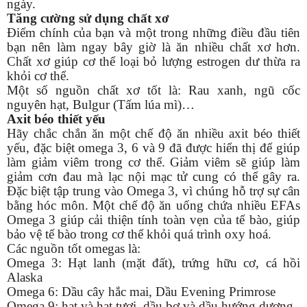
ngày.
Tăng cường sử dụng chất xơ
Điểm chính của bạn và một trong những điều đầu tiên
bạn nên làm ngay bây giờ là ăn nhiều chất xơ hơn.
Chất xơ giúp cơ thể loại bỏ lượng estrogen dư thừa ra
khỏi cơ thể.
Một số nguồn chất xơ tốt là: Rau xanh, ngũ cốc
nguyên hạt, Bulgur (Tấm lúa mì)…
Axit béo thiết yếu
Hãy chắc chắn ăn một chế độ ăn nhiều axit béo thiết
yếu, đặc biệt omega 3, 6 và 9 đã được hiển thị để giúp
làm giảm viêm trong cơ thể. Giảm viêm sẽ giúp làm
giảm cơn đau mà lạc nội mạc tử cung có thể gây ra.
Đặc biệt tập trung vào Omega 3, vì chúng hỗ trợ sự cân
bằng hóc môn. Một chế độ ăn uống chứa nhiều EFAs
Omega 3 giúp cải thiện tính toàn vẹn của tế bào, giúp
bảo vệ tế bào trong cơ thể khỏi quá trình oxy hoá.
Các nguồn tốt omegas là:
Omega 3: Hạt lanh (mặt đất), trứng hữu cơ, cá hồi
Alaska
Omega 6: Dầu cây hắc mai, Dầu Evening Primrose
Omega 9: hạt và hạt tươi, dầu bơ và dầu hướng dương