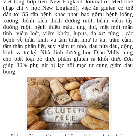
viết tổng hợp trên New England Journal of Medicine
(Tạp chí y học New England), việc ăn gluten có thể
dẫn tới 55 căn bệnh khác nhau bao gồm: bệnh loãng
xương, bệnh kích thích đường ruột, bệnh viêm tấy
đường ruột, bệnh thiếu máu, ung thư, mệt mỏi mãn
tính, viêm loét, viêm khớp, lupus, đa xơ cứng , các
bệnh về thần kinh và tâm thần như lo âu, trầm cảm,
tâm thần phân liệt, suy giảm trí nhớ, đau nửa đầu, động
kinh và tự kỷ. Nhà dinh dưỡng học Dian Mills cũng
cho biết loại bỏ thực phẩm gluten ra khỏi thực đơn
giúp 80% phụ nữ bị lạc nội mạc tử cung giảm đau
bụng.